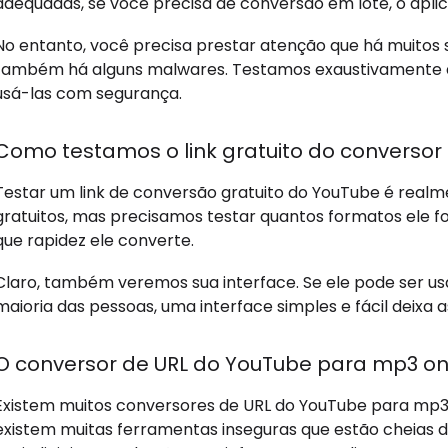
adequadas, se você precisa de conversão em lote, o aplic
No entanto, você precisa prestar atenção que há muitos
também há alguns malwares. Testamos exaustivamente 
usá-las com segurança.
Como testamos o link gratuito do conversor
Testar um link de conversão gratuito do YouTube é rea
gratuitos, mas precisamos testar quantos formatos ele f
que rapidez ele converte.
Claro, também veremos sua interface. Se ele pode ser us
maioria das pessoas, uma interface simples e fácil deixa a
O conversor de URL do YouTube para mp3 onl
Existem muitos conversores de URL do YouTube para mp3
existem muitas ferramentas inseguras que estão cheias