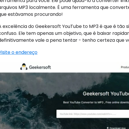
ferramenta para você. Ele pode ajudá-lo a converter lin
arquivos MP3 localmente. É uma ferramenta que converte
que estávamos procurando!
A excelência do Geekersoft YouTube to MP3 é que é tão s
confuso. Ele tem apenas um objetivo, que é baixar rapi
definitivamente vale a pena tentar - tenho certeza que v
Visite o endereço