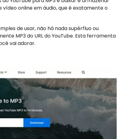
ks do YouTube para MP3 e baixar e armazenar
 vídeo online em áudio, que é exatamente o
imples de usar, não há nada supérfluo ou
damente MP3 do URL do YouTube. Esta ferramenta
ocê vai adorar.