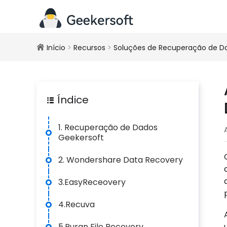
Início
>
Recursos
>
Soluções de Recuperação de D
Índice
1. Recuperação de Dados
Geekersoft
2. Wondershare Data Recovery
3.EasyReceovery
4.Recuva
5.Puran File Recovery